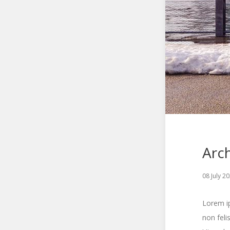
Arch
08 July 2
Lorem ip
non feli