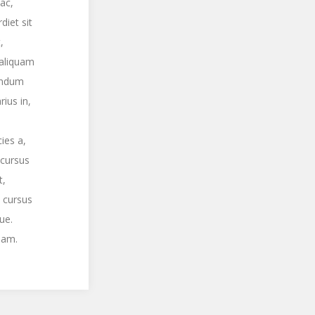
ac,
diet sit
,
 aliquam
bendum
rius in,
ies a,
 cursus
t,
 cursus
ue.
uam.