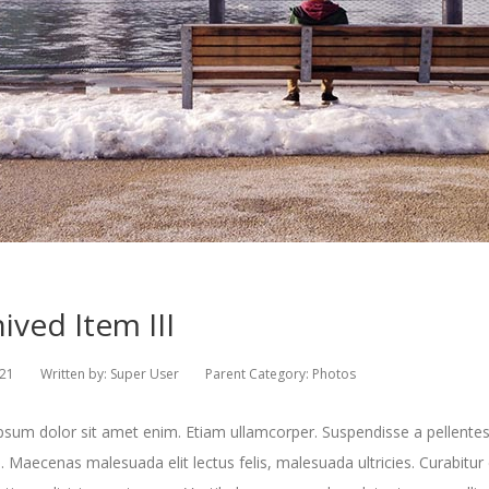
ived Item III
021
Written by:
Super User
Parent Category:
Photos
sum dolor sit amet enim. Etiam ullamcorper. Suspendisse a pellentes
s. Maecenas malesuada elit lectus felis, malesuada ultricies. Curabitur e