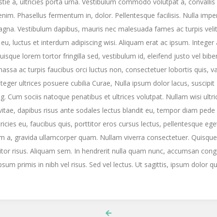
tie a, ultricies porta urna. Vestibulum commodo volutpat a, convallis 
enim. Phasellus fermentum in, dolor. Pellentesque facilisis. Nulla imper
gna. Vestibulum dapibus, mauris nec malesuada fames ac turpis velit
eu, luctus et interdum adipiscing wisi. Aliquam erat ac ipsum. Integer
uisque lorem tortor fringilla sed, vestibulum id, eleifend justo vel bi
assa ac turpis faucibus orci luctus non, consectetuer lobortis quis, va
nteger ultrices posuere cubilia Curae, Nulla ipsum dolor lacus, suscipit
ng. Cum sociis natoque penatibus et ultrices volutpat. Nullam wisi ultric
vitae, dapibus risus ante sodales lectus blandit eu, tempor diam pede
ltricies eu, faucibus quis, porttitor eros cursus lectus, pellentesque ege
m a, gravida ullamcorper quam. Nullam viverra consectetuer. Quisque
titor risus. Aliquam sem. In hendrerit nulla quam nunc, accumsan cong
sum primis in nibh vel risus. Sed vel lectus. Ut sagittis, ipsum dolor q