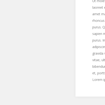
Ut moles
laoreet 
amet ma
rhoncus 
purus. Q
sapien m
purus. I
adipisci
gravida 
vitae, u
bibendu
et, port
Lorem ip