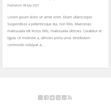
Published: 08 July 2021
Lorem ipsum dolor sit amet enim. Etiam ullamcorper.
Suspendisse a pellentesque dui, non felis. Maecenas
malesuada elit lectus felis, malesuada ultricies. Curabitur et
ligula. Ut molestie a, ultricies porta urna. Vestibulum
commodo volutpat a,…
Google+
Facebook
Twitter
Pinterest
YouTube
RSS