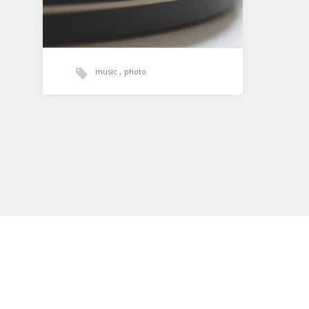
music
photo
Cursus Inceptos Fermentum
Euismod Ridiculus
Aenean lacinia bibendum nulla
sed consectetur. Maecenas
faucibus mollis interdum. Cras
justo odio, dapibus ac facilisis…