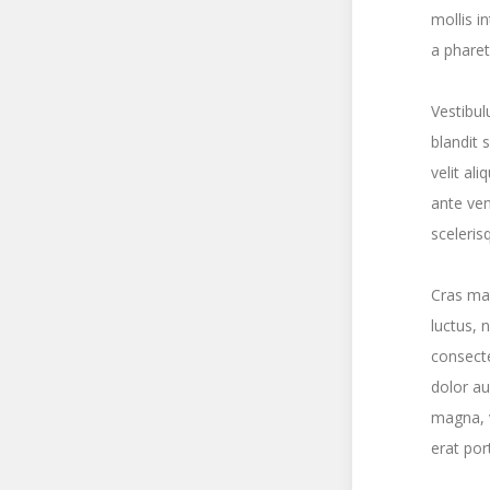
mollis i
a pharet
Vestibul
blandit 
velit al
ante ve
sceleris
Cras ma
luctus, 
consecte
dolor au
magna, v
erat port