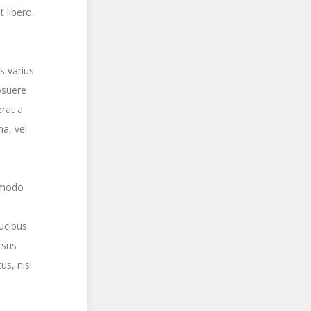
 libero,
s varius
osuere
erat a
a, vel
mmodo
aucibus
rsus
us, nisi