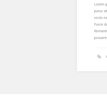
Lorem ip
purus s
sociis n
Fusce d
fermentu
posuere