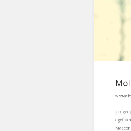
Mol
Written b
Integer 
eget urn
Maecena