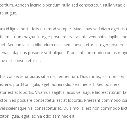
nterdum. Aenean lacinia bibendum nulla sed consectetur. Nulla vitae elit
ra augue.
um id ligula porta felis euismod semper. Maecenas sed diam eget risu
sit amet non magna. Integer posuere erat a ante venenatis dapibus p
iquet. Aenean lacinia bibendum nulla sed consectetur. Integer posuere 
nenatis dapibus posuere velit aliquet. Praesent commodo cursus magn
que nisl consectetur et.
ttis consectetur purus sit amet fermentum. Duis mollis, est non co
nisi erat porttitor ligula, eget lacinia odio sem nec elit. Sed posuere
tur est at lobortis. Vivamus sagittis lacus vel augue laoreet rutrum f
ctor. Sed posuere consectetur est at lobortis. Praesent commodo cu
el scelerisque nisl consectetur et. Duis mollis, est non commodo luct
titor ligula, eget lacinia odio sem nec elit.