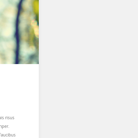
is risus
mper.
faucibus