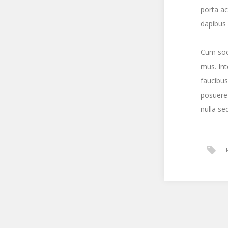
porta ac
dapibus 
Cum soci
mus. Int
faucibus 
posuere 
nulla se