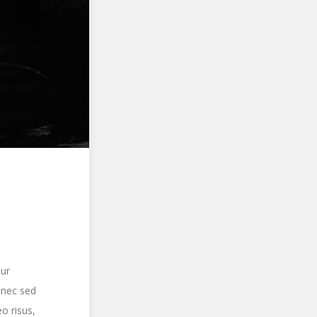
tur
onec sed
o risus,