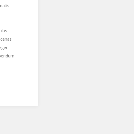
natis
ulus
ecenas
teger
bibendum