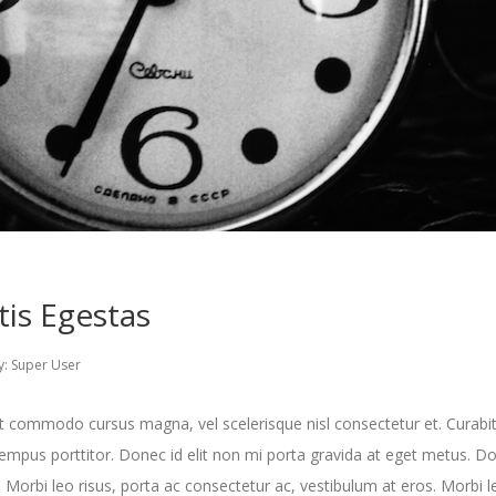
tis Egestas
y:
Super User
 commodo cursus magna, vel scelerisque nisl consectetur et. Curabi
tempus porttitor. Donec id elit non mi porta gravida at eget metus. D
. Morbi leo risus, porta ac consectetur ac, vestibulum at eros. Morbi le