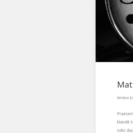
Mat
Written b
Praesent
blandit 
odio dui