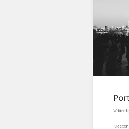
Por
Written b
Maecenas