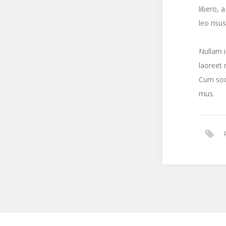
libero, 
leo risu
Nullam i
laoreet 
Cum soci
mus.