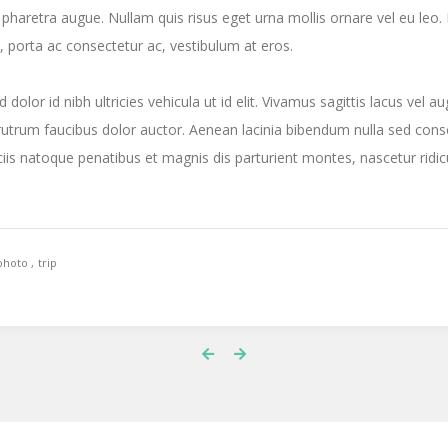
a pharetra augue. Nullam quis risus eget urna mollis ornare vel eu leo.
s, porta ac consectetur ac, vestibulum at eros.
d dolor id nibh ultricies vehicula ut id elit. Vivamus sagittis lacus vel a
rutrum faucibus dolor auctor. Aenean lacinia bibendum nulla sed cons
is natoque penatibus et magnis dis parturient montes, nascetur ridic
photo
trip